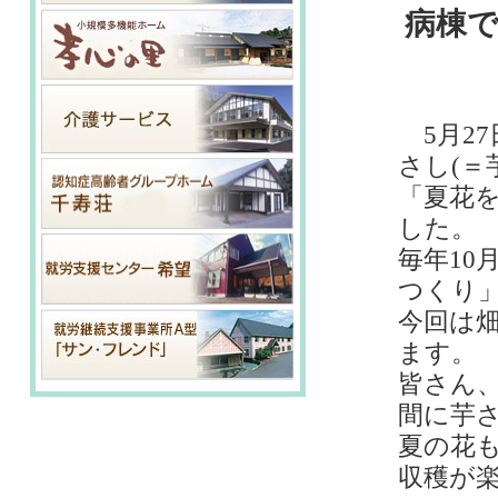
病棟
5月27
さし(＝
「夏花
した。
毎年10
つくり
今回は
ます。
皆さん
間に芋
夏の花
収穫が